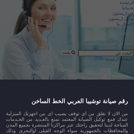
الرئيسية
خدماتنا
عن اريستون
توكيل اريستون
الاتصال بنا
Ariston
ابحث عن اقرب فرع لمنطقتك ....
بحث
الصفحة الرئيسية
رقم صيانة توشيبا العربي الخط الساخن
من الان لا تقلق من اى توقف يصيب اى من اجهزتك المنزلية
عندك فمع توكيل الصيانة المعتمد تمتع بالعـديد من الخـدمات
المتاحة لدينا لتحقيق راحتك عبر مراكزنا المنتشرة بجميع المدن
والمحافظات بالجمهورية سواء الوجه القبلى اوالبحرى وذلك