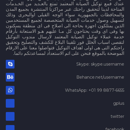
عندك فمع توكيل الصيانة المعتمد تمتع بالعـديد من الخـدمات
المتاحة لدينا لتحقيق راحتك عبر مراكزنا المنتشرة بجميع المدن
والمحافظات بالجمهورية سواء الوجه القبلى اوالبحرى وذلك
لتسهيل وصول خدمات الصيانة المتخصصة لجميع المستخدمين
الذين يمتلكون اجهزة بحاجة الى اصلاح فى اى منطقة يسكنون
بها وفى اى وقت يحتاجون كل مـا عليهم هـو الاستعانة بأرقام
خدمة عملاء توكيل الصيانة المعتمد لارسال مندوب التوكيل
لتقصى اسباب الخلل فور تلقينا البلاغ للكشف والتصليح وتحقيق
راحتكم التى هى اولى اهداف التوكيل فتواصلوا معنا على الارقام
الموضحة بالموقع فنحن على اتم الاستعداد لمساعدتكم دائما.
Skype: skype.username
Behance.net/username
WhatsApp: +01 99 8877-6655
gplus
twitter
facebook