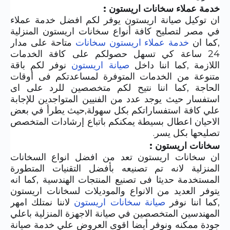
خدمة عملاء سخانات اريستون :
ان توكيل صيانة اريستون يوفر لكم افضل خدمة عملاء
في مصر لتصليح كافة أنواع سخانات اريستون المنزلية
,كما ان
خدمة عملاء اريستون سخانات
متاحة على مدار
24 ساعة كي تسهل حصولكم على كافة الخدمات
اللازمة ,كما اننا داخل
صيانة اريستون
نوفر لكم باقة
متنوعة من الخدمات المتوفرة لمساعدتكم فى أوقات
الحاجة ,كما اننا نتيح لكم متخصصين للرد على اى
استفسار حيث يوجد عدد من الفنيين المتواجدين للإجابة
علي كافة استفساراتكم بكل سهولة,حيث يطرأ في بعض
الاحيان اعطال بسيطة يمكنكم باتباع إرشادات المتخصص
تصليحها بكل يسر.
سخانات اريستون :
ان سخانات اريستون تعد من افضل انواع السخانات
المنزلية لانه تم تصنيعه بأفضل التقنيات المتطورة
المستخدمة حديثا فى تصنيع المنتجات الهندسية ,كما انه
يتوفر العديد من الانواع والموديلات لسخانات اريستون
,كما اننا نوفر
صيانة سخانات اريستون
لاننا نمتلك امهر
المهندسين المتخصصين في صيانة الاجهزة المنزلية باعلي
جودة ممكنه ونوفر أيضا اقوى العروض علي خدمة صيانة