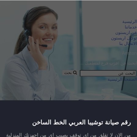
الرئيسية
خدماتنا
عن اريستون
توكيل اريستون
الاتصال بنا
Ariston
ابحث عن اقرب فرع لمنطقتك ....
بحث
الصفحة الرئيسية
رقم صيانة توشيبا العربي الخط الساخن
من الان لا تقلق من اى توقف يصيب اى من اجهزتك المنزلية