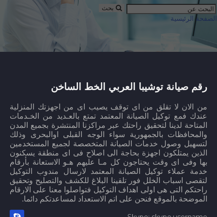
بحث
الصفحة الرئيسية
رقم صيانة توشيبا العربي الخط الساخن
من الان لا تقلق من اى توقف يصيب اى من اجهزتك المنزلية
عندك فمع توكيل الصيانة المعتمد تمتع بالعـديد من الخـدمات
المتاحة لدينا لتحقيق راحتك عبر مراكزنا المنتشرة بجميع المدن
والمحافظات بالجمهورية سواء الوجه القبلى اوالبحرى وذلك
لتسهيل وصول خدمات الصيانة المتخصصة لجميع المستخدمين
الذين يمتلكون اجهزة بحاجة الى اصلاح فى اى منطقة يسكنون
بها وفى اى وقت يحتاجون كل مـا عليهم هـو الاستعانة بأرقام
خدمة عملاء توكيل الصيانة المعتمد لارسال مندوب التوكيل
لتقصى اسباب الخلل فور تلقينا البلاغ للكشف والتصليح وتحقيق
راحتكم التى هى اولى اهداف التوكيل فتواصلوا معنا على الارقام
الموضحة بالموقع فنحن على اتم الاستعداد لمساعدتكم دائما.