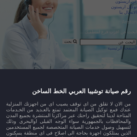
عن اريستون
توكيل اريستون
الاتصال بنا
Ariston
ابحث عن اقرب فرع لمنطقتك ....
بحث
الصفحة الرئيسية
رقم صيانة توشيبا العربي الخط الساخن
من الان لا تقلق من اى توقف يصيب اى من اجهزتك المنزلية
عندك فمع توكيل الصيانة المعتمد تمتع بالعـديد من الخـدمات
المتاحة لدينا لتحقيق راحتك عبر مراكزنا المنتشرة بجميع المدن
والمحافظات بالجمهورية سواء الوجه القبلى اوالبحرى وذلك
لتسهيل وصول خدمات الصيانة المتخصصة لجميع المستخدمين
الذين يمتلكون اجهزة بحاجة الى اصلاح فى اى منطقة يسكنون